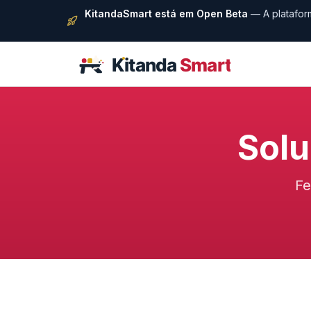
KitandaSmart está em Open Beta
— A platafor
Solu
Fe