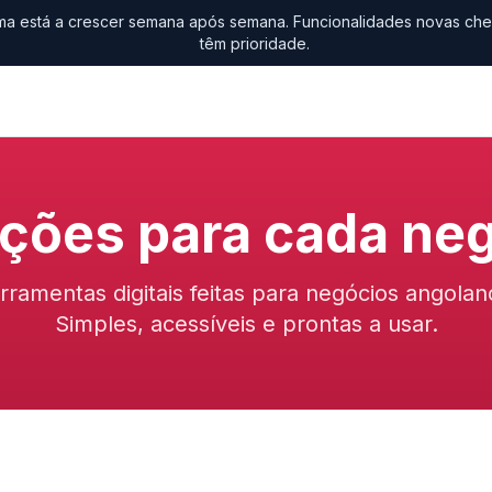
ma está a crescer semana após semana. Funcionalidades novas che
têm prioridade.
ções para cada ne
rramentas digitais feitas para negócios angolan
Simples, acessíveis e prontas a usar.