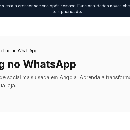
ma está a crescer semana após semana. Funcionalidades novas che
têm prioridade.
keting no WhatsApp
ng no WhatsApp
de social mais usada em Angola. Aprenda a transfor
a loja.