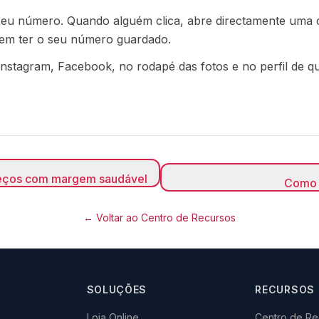
 seu número. Quando alguém clica, abre directamente uma
m ter o seu número guardado.
o Instagram, Facebook, no rodapé das fotos e no perfil de q
reços com margem saudável
Como f
← Voltar ao Centro de Recursos
SOLUÇÕES
RECURSOS
Loja Online
Centro de Re