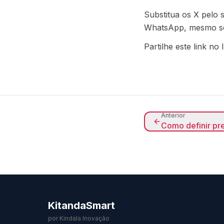
Substitua os X pelo
WhatsApp, mesmo se
Partilhe este link n
Anterior
Como definir p
KitandaSmart
por Kindala Inovação