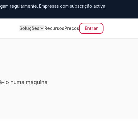
gam regularmente. Empresas com subscrição activa
Soluções
Recursos
Preços
Entrar
má-lo numa máquina