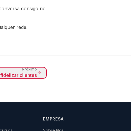
 conversa consigo no
ualquer rede.
Próximo
idelizar clientes
EMPRESA
cursos
Sobre Nós