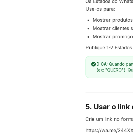
Os Estados do Whats
Use-os para:
Mostrar produtos
Mostrar clientes s
Mostrar promoçõe
Publique 1-2 Estados
DICA:
Quando part
(ex: "QUERO"). Qu
5. Usar o lin
Crie um link no form
https://wa.me/244