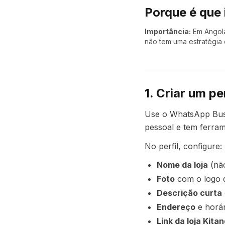
Porque é que 
Importância:
Em Angol
não tem uma estratégia
1. Criar um pe
Use o WhatsApp Busi
pessoal e tem ferram
No perfil, configure:
Nome da loja
(não
Foto
com o logo d
Descrição curta
Endereço
e horár
Link da loja Kit